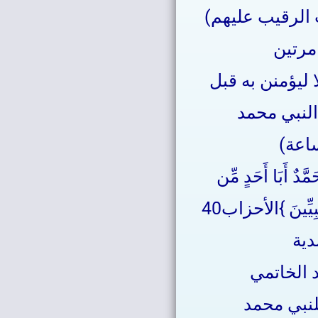
 الرقيب عليهم)
مرتين
 ليؤمنن به قبل
النبي محمد
ساعة)
 أَبَا أَحَدٍ مِّن
َبِيِّينَ }الأحزاب40
دية
د الخاتمي
لنبي محمد