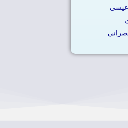
 عيسى
نصراني