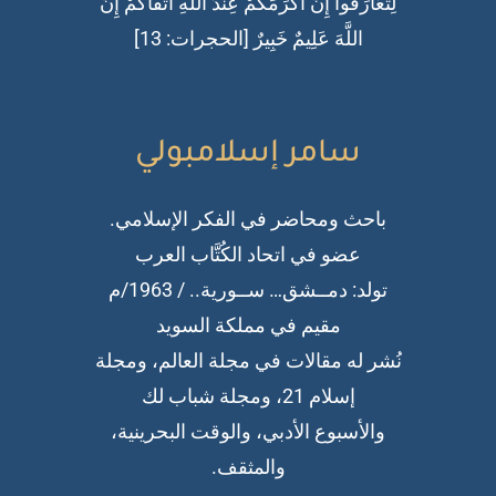
لِتَعَارَفُوا إِنَّ أَكْرَمَكُمْ عِندَ اللَّهِ أَتْقَاكُمْ إِنَّ
اللَّهَ عَلِيمٌ خَبِيرٌ [الحجرات: 13]
سامر إسلامبولي
باحث ومحاضر في الفكر الإسلامي.
عضو في اتحاد الكُتَّاب العرب
تولد: دمــشق… ســورية.. / 1963/م
مقيم في مملكة السويد
نُشر له مقالات في مجلة العالم، ومجلة
إسلام 21، ومجلة شباب لك
والأسبوع الأدبي، والوقت البحرينية،
والمثقف.