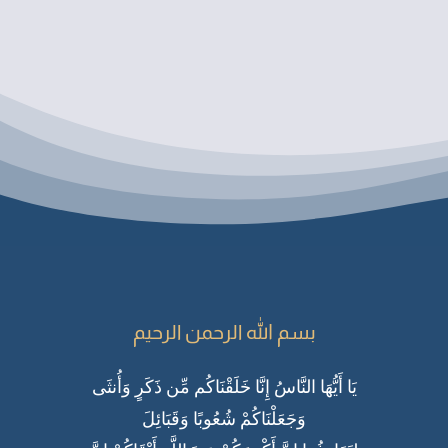
بسم الله الرحمن الرحيم
يَا أَيُّهَا النَّاسُ إِنَّا خَلَقْنَاكُم مِّن ذَكَرٍ وَأُنثَى
وَجَعَلْنَاكُمْ شُعُوبًا وَقَبَائِلَ