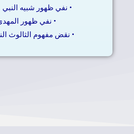
• نفي ظهور شبيه النبي
• نفي ظهور المهدي
• نقض مفهوم الثالوث ال