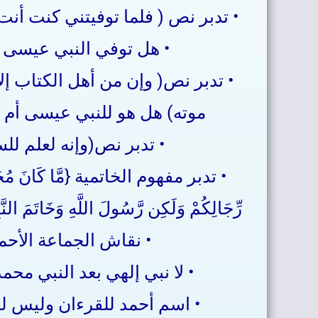
• تدبر نص ( فلما توفيتني كنت أنت
• هل توفي النبي عيسى 
• تدبر نص( وإن من أهل الكتاب إلا
موته) هل هو للنبي عيسى أم 
• تدبر نص(وإنه لعلم لل
• تدبر مفهوم الخاتمية {مَّا كَانَ مُحَمَّدٌ
رِّجَالِكُمْ وَلَكِن رَّسُولَ اللَّهِ وَخَاتَمَ النّ
• نقاش الجماعة الأحم
• لا نبي إلهي بعد النبي محم
• اسم أحمد للقرءان وليس ل