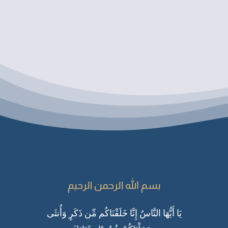
بسم الله الرحمن الرحيم
يَا أَيُّهَا النَّاسُ إِنَّا خَلَقْنَاكُم مِّن ذَكَرٍ وَأُنثَى