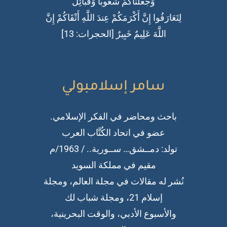
وَجَعَلْنَاكُمْ شُعُوبًا وَقَبَائِلَ
لِتَعَارَفُوا إِنَّ أَكْرَمَكُمْ عِندَ اللَّهِ أَتْقَاكُمْ إِنَّ
اللَّهَ عَلِيمٌ خَبِيرٌ [الحجرات: 13]
سامر إسلامبولي
باحث ومحاضر في الفكر الإسلامي.
عضو في اتحاد الكُتَّاب العرب
تولد: دمــشق… ســورية.. / 1963/م
مقيم في مملكة السويد
نُشر له مقالات في مجلة العالم، ومجلة
إسلام 21، ومجلة شباب لك
والأسبوع الأدبي، والوقت البحرينية،