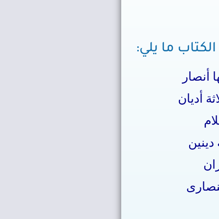
الكتاب ما يلي:
 أنصار
ثة أديان
لام
 دينين
ان
لنصارى