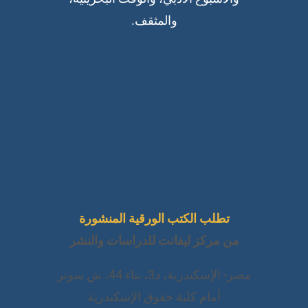
والمثقف.
تطلب الكتب الورقية المنشورة
من مركز ليفانت للدراسات والنشر
مصر- الإسكندرية، د3، بناء 44، ش سوتر
أمام كلية حقوق الإسكندرية