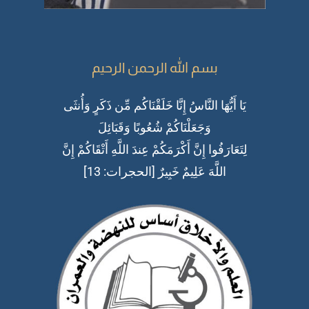
بسم الله الرحمن الرحيم
يَا أَيُّهَا النَّاسُ إِنَّا خَلَقْنَاكُم مِّن ذَكَرٍ وَأُنثَى
وَجَعَلْنَاكُمْ شُعُوبًا وَقَبَائِلَ
لِتَعَارَفُوا إِنَّ أَكْرَمَكُمْ عِندَ اللَّهِ أَتْقَاكُمْ إِنَّ
اللَّهَ عَلِيمٌ خَبِيرٌ [الحجرات: 13]