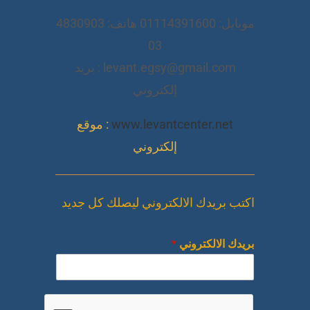
موبايل: 01114391600 هاتف: 4830903
03
levant.egsy@gmail.com : بريد
إلكتروني
www.levantcenter.net
: موقع
إلكتروني
اكتب بريدك الالكتروني ليصلك كل جديد
بريدك الالكتروني
*