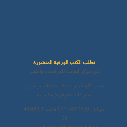
تطلب الكتب الورقية المنشورة
من مركز ليفانت للدراسات والنشر
مصر- الإسكندرية، د3، بناء 44، ش سوتر
أمام كلية حقوق الإسكندرية
موبايل: 01114391600 هاتف: 4830903
03
levant.egsy@gmail.com : بريد