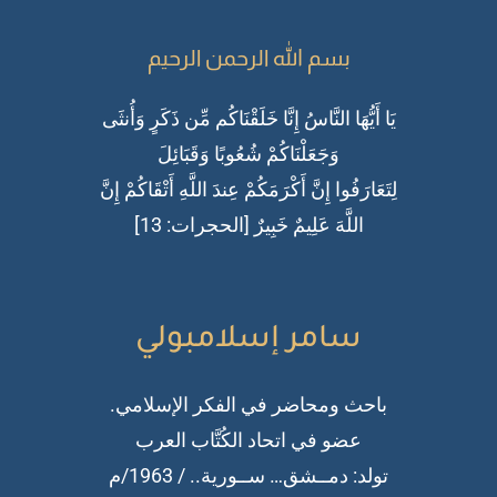
بسم الله الرحمن الرحيم
يَا أَيُّهَا النَّاسُ إِنَّا خَلَقْنَاكُم مِّن ذَكَرٍ وَأُنثَى
وَجَعَلْنَاكُمْ شُعُوبًا وَقَبَائِلَ
لِتَعَارَفُوا إِنَّ أَكْرَمَكُمْ عِندَ اللَّهِ أَتْقَاكُمْ إِنَّ
اللَّهَ عَلِيمٌ خَبِيرٌ [الحجرات: 13]
سامر إسلامبولي
باحث ومحاضر في الفكر الإسلامي.
عضو في اتحاد الكُتَّاب العرب
تولد: دمــشق… ســورية.. / 1963/م