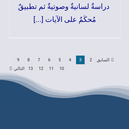
دراسةٌ لسانيةٌ وصوتيةٌ ثم تطبيقٌ
مُحكَمٌ على الآيات [...]
السابق
2
3
4
5
6
7
8
9
10
11
12
13
التالي