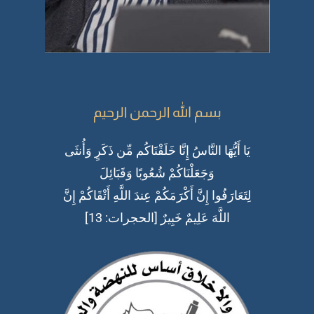
بسم الله الرحمن الرحيم
يَا أَيُّهَا النَّاسُ إِنَّا خَلَقْنَاكُم مِّن ذَكَرٍ وَأُنثَى
وَجَعَلْنَاكُمْ شُعُوبًا وَقَبَائِلَ
لِتَعَارَفُوا إِنَّ أَكْرَمَكُمْ عِندَ اللَّهِ أَتْقَاكُمْ إِنَّ
اللَّهَ عَلِيمٌ خَبِيرٌ [الحجرات: 13]