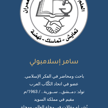
سامر إسلامبولي
باحث ومحاضر في الفكر الإسلامي.
عضو في اتحاد الكُتَّاب العرب
تولد: دمــشق… ســورية.. / 1963/م
مقيم في مملكة السويد
نُشر له مقالات في مجلة العالم، ومجلة