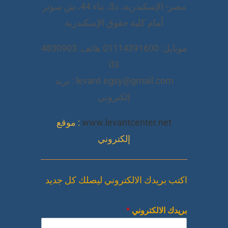
مصر- الإسكندرية، د3، بناء 44، ش سوتر
أمام كلية حقوق الإسكندرية
موبايل: 01114391600 هاتف: 4830903
03
levant.egsy@gmail.com : بريد
إلكتروني
www.levantcenter.net
: موقع
إلكتروني
اكتب بريدك الالكتروني ليصلك كل جديد
بريدك الالكتروني
*